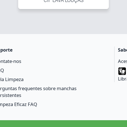
CIF LAVA LOUÇAS​
porte
Sab
ntate-nos
Aces
AQ
Libr
la Limpeza
rguntas frequentes sobre manchas
rsistentes
mpeza Eficaz FAQ