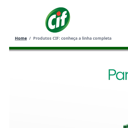
Ir
para
o
conteúdo
Página atual:
Home
/
Produtos CIF: conheça a linha completa