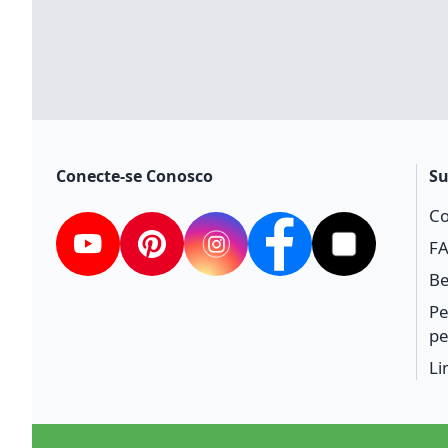
Conecte-se Conosco
Su
Co
F
youtube
Pinterest
instagram
facebook
Tiktok
Be
Pe
pe
Li