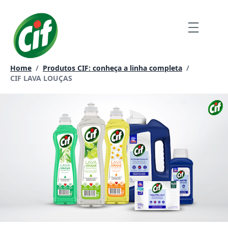
Ir
para
Menu
o
conteúdo
Home
/
Produtos CIF: conheça a linha completa
/
Página atual:
CIF LAVA LOUÇAS​